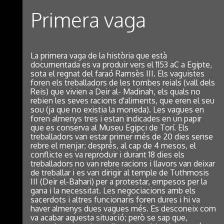
Primera vaga
La primera vaga de la història que està
documentada es va produir vers el 1153 aC a Egipte,
sota el regnat del faraó Ramsès III. Els vaguistes
foren els treballadors de les tombes reials (vall dels
Reis) que vivien a Deir al- Madinah, els quals no
rebien les seves racions d'aliments, que eren el seu
sou (ja que no existia la moneda). Les vagues en
foren almenys tres i estan indicades en un papir
que es conserva al Museu Egipci de Torí. Els
treballadors van estar primer més de 20 dies sense
rebre el menjar; després, al cap de 4 mesos, el
conflicte es va reproduir i durant 18 dies els
treballadors no van rebre racions i llavors van deixar
de treballar i es van dirigir al temple de Tuthmosis
III (Deir el-Bahari) per a protestar, empesos per la
gana i la necessitat. Les negociacions amb els
sacerdots i altres funcionaris foren dures i hi va
haver almenys dues vagues més. Es desconeix com
va acabar aquesta situació; però se sap que,