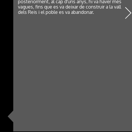
posteriorment, al cap d'uns anys, hi va haver més
vagues, fins que es va deixar de construir a la vall
dels Reis i el poble es va abandonar.