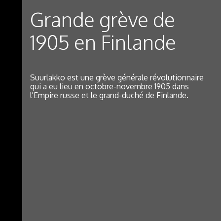
Grande grève de
1905 en Finlande
Suurlakko est une grève générale révolutionnaire
qui a eu lieu en octobre-novembre 1905 dans
l'Empire russe et le grand-duché de Finlande.