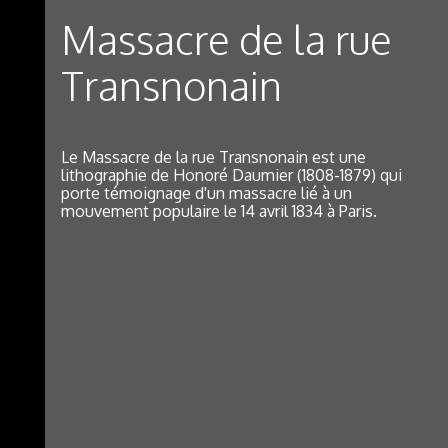
Massacre de la rue
Transnonain
Le Massacre de la rue Transnonain est une
lithographie de Honoré Daumier (1808-1879) qui
porte témoignage d'un massacre lié à un
mouvement populaire le 14 avril 1834 à Paris.